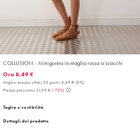
COLLUSION - Minigonna in maglia rossa a scacchi
Ora 8,49 €
Ora 8,49 €. Miglior prezzo ultimi 30 giorni 8,49 € (0%). Prezzo 
Miglior prezzo ultimi 30 giorni 8,49 €
(
0%
)
Prezzo presconto 31,99 €
(
-73%
)
Taglia e vestibilità
Dettagli del prodotto