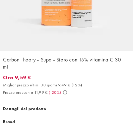
Carbon Theory - Supa - Siero con 15% vitamina C 30
ml
Ora 9,59 €
Ora 9,59 €. Miglior prezzo ultimi 30 giorni 9,49 € (+2%). Prezzo
Miglior prezzo ultimi 30 giorni 9,49 €
(
+2%
)
Prezzo presconto 11,99 €
(
-20%
)
Dettagli del prodotto
Brand