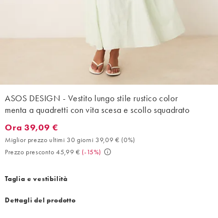
ASOS DESIGN - Vestito lungo stile rustico color
menta a quadretti con vita scesa e scollo squadrato
Ora 39,09 €
Ora 39,09 €. Miglior prezzo ultimi 30 giorni 39,09 € (0%). Prez
Miglior prezzo ultimi 30 giorni 39,09 €
(
0%
)
Prezzo presconto 45,99 €
(
-15%
)
Taglia e vestibilità
Dettagli del prodotto