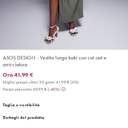
ASOS DESIGN - Vestito lungo kaki con cut-out e
arricciatura
Ora 41,99 €
Ora 41,99 €. Miglior prezzo ultimi 30 giorni 41,99 € (0%). Prezz
Miglior prezzo ultimi 30 giorni 41,99 €
(
0%
)
Prezzo presconto 69,99 €
(
-40%
)
Taglia e vestibilità
Dettagli del prodotto