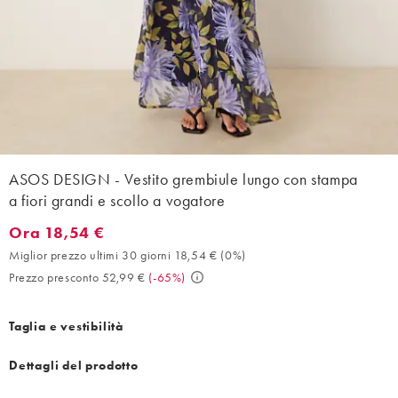
ASOS DESIGN - Vestito grembiule lungo con stampa
a fiori grandi e scollo a vogatore
Ora 18,54 €
Ora 18,54 €. Miglior prezzo ultimi 30 giorni 18,54 € (0%). Prezz
Miglior prezzo ultimi 30 giorni 18,54 €
(
0%
)
Prezzo presconto 52,99 €
(
-65%
)
Taglia e vestibilità
Dettagli del prodotto