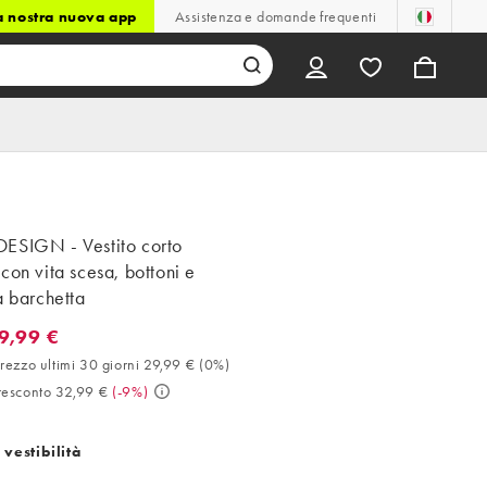
la nostra nuova app
Assistenza e domande frequenti
ESIGN - Vestito corto
con vita scesa, bottoni e
a barchetta
9,99 €
99 €. Miglior prezzo ultimi 30 giorni 29,99 € (0%). Prezzo prescon
rezzo ultimi 30 giorni 29,99 €
(
0%
)
resconto 32,99 €
(
-9%
)
 vestibilità