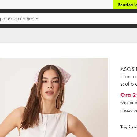
Scarica 
ASOS D
bianco 
scollo 
Ora 2
Ora 29,
Miglior p
Prezzo p
Taglia e