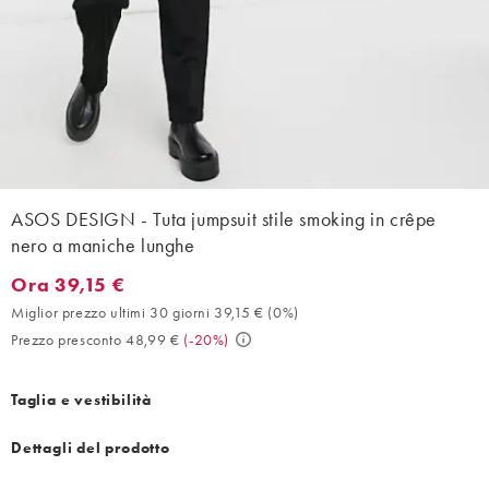
ASOS DESIGN - Tuta jumpsuit stile smoking in crêpe
nero a maniche lunghe
Ora 39,15 €
Ora 39,15 €. Miglior prezzo ultimi 30 giorni 39,15 € (0%). Prezz
Miglior prezzo ultimi 30 giorni 39,15 €
(
0%
)
Prezzo presconto 48,99 €
(
-20%
)
Taglia e vestibilità
Dettagli del prodotto