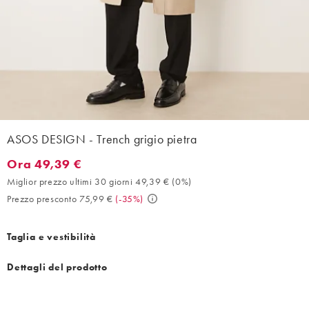
ASOS DESIGN - Trench grigio pietra
Ora 49,39 €
Ora 49,39 €. Miglior prezzo ultimi 30 giorni 49,39 € (0%). Prez
Miglior prezzo ultimi 30 giorni 49,39 €
(
0%
)
Prezzo presconto 75,99 €
(
-35%
)
Taglia e vestibilità
Dettagli del prodotto