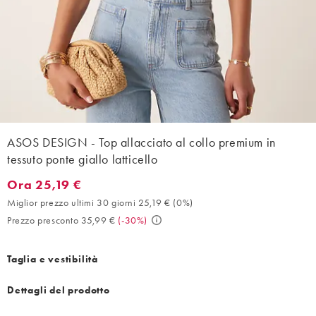
ASOS DESIGN - Top allacciato al collo premium in
tessuto ponte giallo latticello
Ora 25,19 €
Ora 25,19 €. Miglior prezzo ultimi 30 giorni 25,19 € (0%). Prezz
Miglior prezzo ultimi 30 giorni 25,19 €
(
0%
)
Prezzo presconto 35,99 €
(
-30%
)
Taglia e vestibilità
Dettagli del prodotto