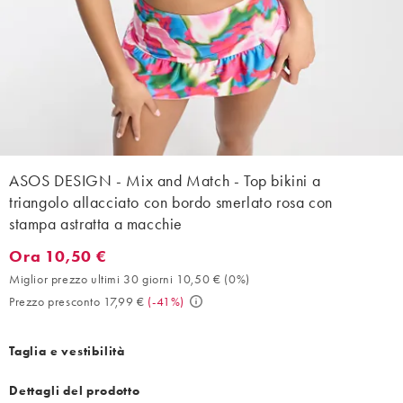
ASOS DESIGN - Mix and Match - Top bikini a
triangolo allacciato con bordo smerlato rosa con
stampa astratta a macchie
Ora 10,50 €
Ora 10,50 €. Miglior prezzo ultimi 30 giorni 10,50 € (0%). Prezz
Miglior prezzo ultimi 30 giorni 10,50 €
(
0%
)
Prezzo presconto 17,99 €
(
-41%
)
Taglia e vestibilità
Dettagli del prodotto