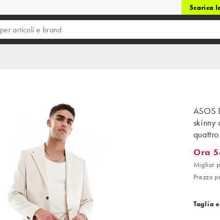
Scarica 
ASOS D
skinny 
quattro
Ora 5
Ora 54,
Miglior 
Prezzo p
Taglia e