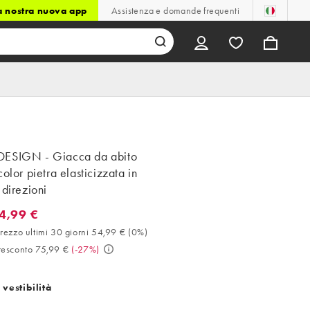
la nostra nuova app
Assistenza e domande frequenti
ESIGN - Giacca da abito
color pietra elasticizzata in
 direzioni
4,99 €
99 €. Miglior prezzo ultimi 30 giorni 54,99 € (0%). Prezzo prescon
prezzo ultimi 30 giorni 54,99 €
(
0%
)
resconto 75,99 €
(
-27%
)
 vestibilità