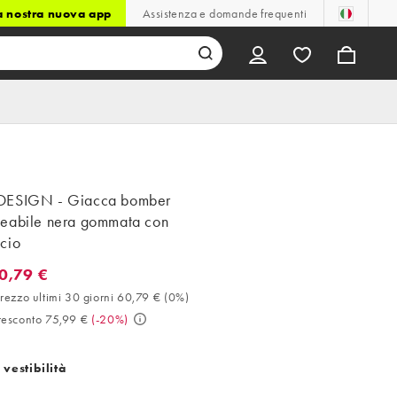
la nostra nuova app
Assistenza e domande frequenti
DESIGN - Giacca bomber
eabile nera gommata con
cio
0,79 €
79 €. Miglior prezzo ultimi 30 giorni 60,79 € (0%). Prezzo prescon
prezzo ultimi 30 giorni 60,79 €
(
0%
)
resconto 75,99 €
(
-20%
)
 vestibilità