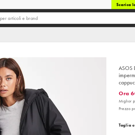
Scarica 
ASOS 
imperm
cappuc
Ora 6
Ora 60,
Miglior 
Prezzo p
Taglia e