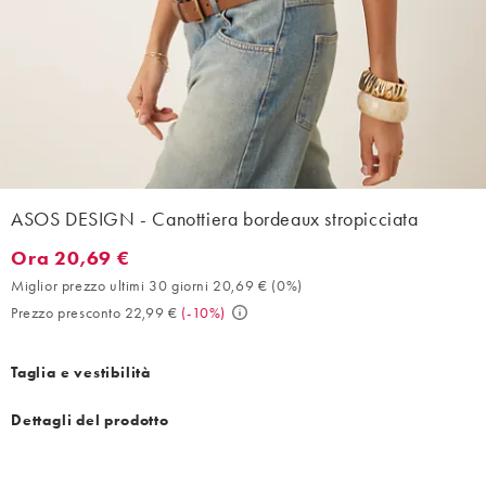
ASOS DESIGN - Canottiera bordeaux stropicciata
Ora 20,69 €
Ora 20,69 €. Miglior prezzo ultimi 30 giorni 20,69 € (0%). Prez
Miglior prezzo ultimi 30 giorni 20,69 €
(
0%
)
Prezzo presconto 22,99 €
(
-10%
)
Taglia e vestibilità
Dettagli del prodotto