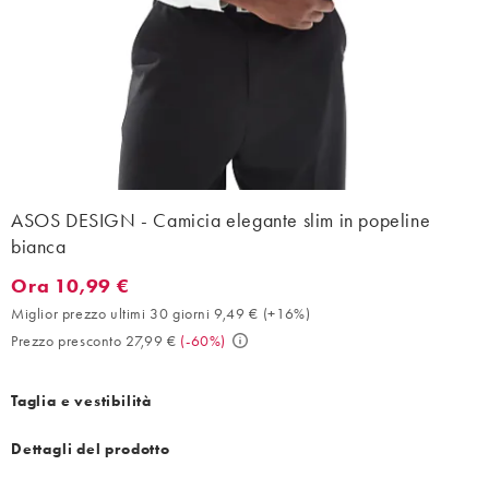
ASOS DESIGN - Camicia elegante slim in popeline
bianca
Ora 10,99 €
Ora 10,99 €. Miglior prezzo ultimi 30 giorni 9,49 € (+16%). Prez
Miglior prezzo ultimi 30 giorni 9,49 €
(
+16%
)
Prezzo presconto 27,99 €
(
-60%
)
Taglia e vestibilità
Dettagli del prodotto