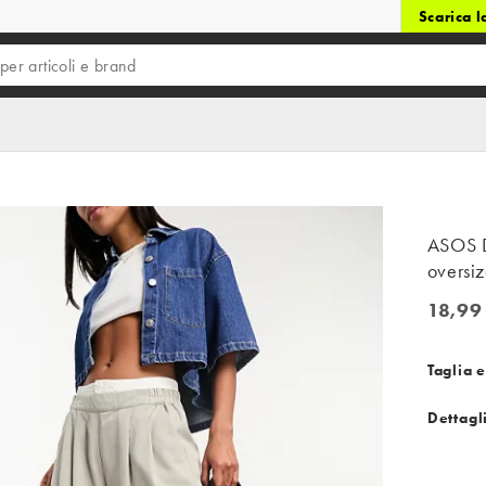
Scarica 
ASOS D
oversiz
18,99
18,99 €
Taglia e
Dettagl