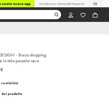
la nostra nuova app
Assistenza e domande frequenti
ESIGN - Borsa shopping
e in tela pesante nera
 €
 vestibilità
i del prodotto