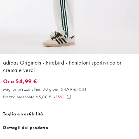
adidas Originals - Firebird - Pantaloni sportivi color
crema e verdi
Ora 54,99 €
Ora 54,99 €. Miglior prezzo ultimi 30 giorni 54,99 € (0%). Prez
Miglior prezzo ultimi 30 giorni 54,99 €
(
0%
)
Prezzo presconto 65,00 €
(
-15%
)
Taglia e vestibilità
Dettagli del prodotto