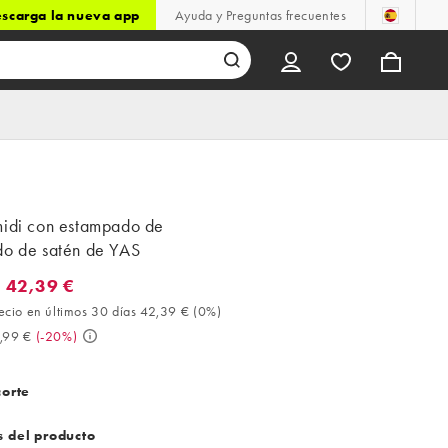
scarga la nueva app
Ayuda y Preguntas frecuentes
midi con estampado de
do de satén de YAS
 42,39 €
2,39 €. Mejor precio en últimos 30 días 42,39 € (0%). Antes 52,9
ecio en últimos 30 días 42,39 €
(
0%
)
,99 €
(
-20%
)
corte
s del producto