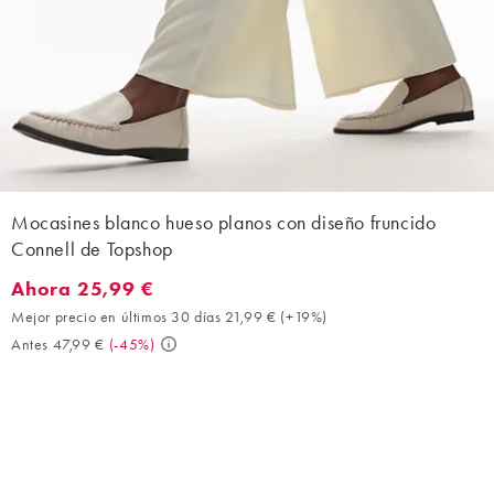
Mocasines blanco hueso planos con diseño fruncido
Connell de Topshop
Ahora 25,99 €
Ahora 25,99 €. Mejor precio en últimos 30 días 21,99 € (+19%). 
Mejor precio en últimos 30 días 21,99 €
(
+19%
)
Antes 47,99 €
(
-45%
)