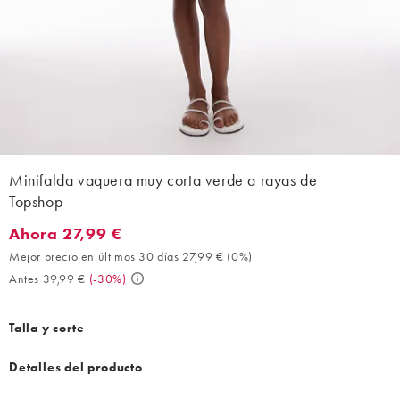
Minifalda vaquera muy corta verde a rayas de
Topshop
Ahora 27,99 €
Ahora 27,99 €. Mejor precio en últimos 30 días 27,99 € (0%). An
Mejor precio en últimos 30 días 27,99 €
(
0%
)
Antes 39,99 €
(
-30%
)
Talla y corte
Detalles del producto