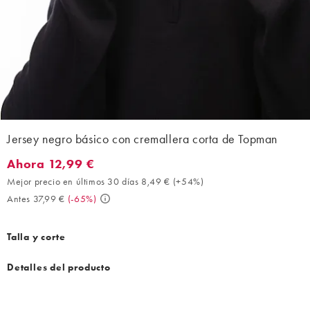
Jersey negro básico con cremallera corta de Topman
Ahora 12,99 €
Ahora 12,99 €. Mejor precio en últimos 30 días 8,49 € (+54%). 
Mejor precio en últimos 30 días 8,49 €
(
+54%
)
Antes 37,99 €
(
-65%
)
Talla y corte
Detalles del producto