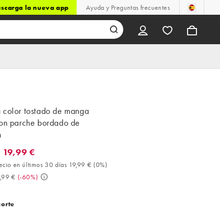
scarga la nueva app
Ayuda y Preguntas frecuentes
 color tostado de manga
con parche bordado de
n
 19,99 €
9,99 €. Mejor precio en últimos 30 días 19,99 € (0%). Antes 49,99
ecio en últimos 30 días 19,99 €
(
0%
)
,99 €
(
-60%
)
corte