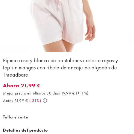
Pijama rosa y blanco de pantalones cortos a rayas y
top sin mangas con ribete de encaje de algodón de
Threadbare
Ahora 21,99 €
Ahora 21,99 €. Mejor precio en últimos 30 días 19,99 € (+11%). 
Mejor precio en últimos 30 días 19,99 €
(
+11%
)
Antes 31,99 €
(
-31%
)
Talla y corte
Detalles del producto