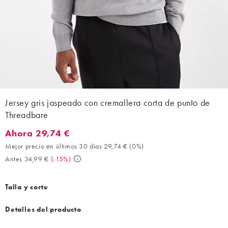
Jersey gris jaspeado con cremallera corta de punto de
Threadbare
Ahora 29,74 €
Ahora 29,74 €. Mejor precio en últimos 30 días 29,74 € (0%). An
Mejor precio en últimos 30 días 29,74 €
(
0%
)
Antes 34,99 €
(
-15%
)
Talla y corte
Detalles del producto