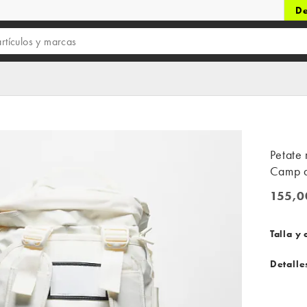
De
Petate
Camp d
155,0
155,00
Talla y 
Detalle