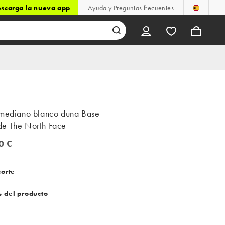
scarga la nueva app
Ayuda y Preguntas frecuentes
 mediano blanco duna Base
e The North Face
0 €
 €
corte
s del producto