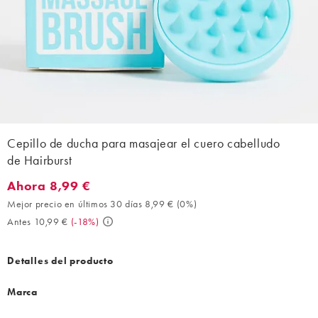
Cepillo de ducha para masajear el cuero cabelludo
de Hairburst
Ahora 8,99 €
Ahora 8,99 €. Mejor precio en últimos 30 días 8,99 € (0%). Ante
Mejor precio en últimos 30 días 8,99 €
(
0%
)
Antes 10,99 €
(
-18%
)
Detalles del producto
Marca