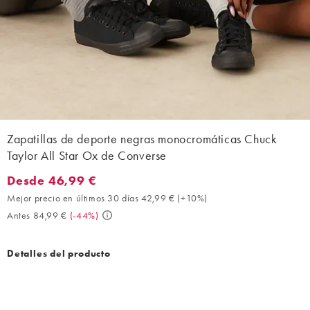
Zapatillas de deporte negras monocromáticas Chuck
Taylor All Star Ox de Converse
Desde 46,99 €
Desde 46,99 €. Mejor precio en últimos 30 días 42,99 € (+10%).
Mejor precio en últimos 30 días 42,99 €
(
+10%
)
Antes 84,99 €
(
-44%
)
Detalles del producto