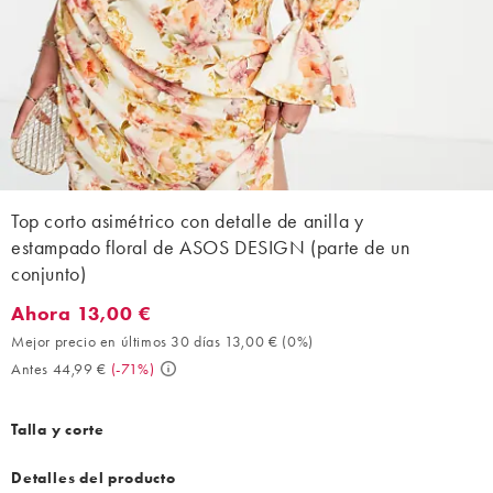
Top corto asimétrico con detalle de anilla y
estampado floral de ASOS DESIGN (parte de un
conjunto)
Ahora 13,00 €
Ahora 13,00 €. Mejor precio en últimos 30 días 13,00 € (0%). An
Mejor precio en últimos 30 días 13,00 €
(
0%
)
Antes 44,99 €
(
-71%
)
Talla y corte
Detalles del producto