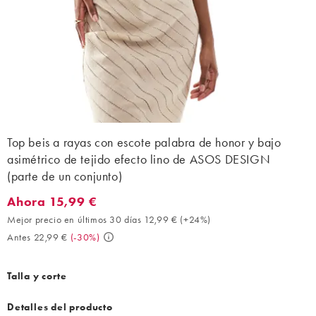
Top beis a rayas con escote palabra de honor y bajo
asimétrico de tejido efecto lino de ASOS DESIGN
(parte de un conjunto)
Ahora 15,99 €
Ahora 15,99 €. Mejor precio en últimos 30 días 12,99 € (+24%).
Mejor precio en últimos 30 días 12,99 €
(
+24%
)
Antes 22,99 €
(
-30%
)
Talla y corte
Detalles del producto