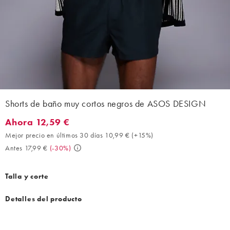
Shorts de baño muy cortos negros de ASOS DESIGN
Ahora 12,59 €
Ahora 12,59 €. Mejor precio en últimos 30 días 10,99 € (+15%). 
Mejor precio en últimos 30 días 10,99 €
(
+15%
)
Antes 17,99 €
(
-30%
)
Talla y corte
Detalles del producto