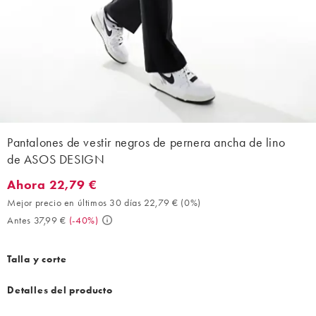
Pantalones de vestir negros de pernera ancha de lino
de ASOS DESIGN
Ahora 22,79 €
Ahora 22,79 €. Mejor precio en últimos 30 días 22,79 € (0%). An
Mejor precio en últimos 30 días 22,79 €
(
0%
)
Antes 37,99 €
(
-40%
)
Talla y corte
Detalles del producto