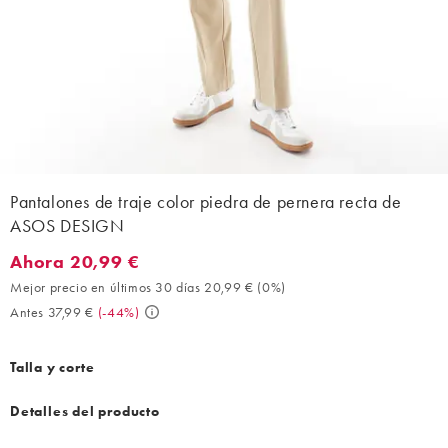
Pantalones de traje color piedra de pernera recta de
ASOS DESIGN
Ahora 20,99 €
Ahora 20,99 €. Mejor precio en últimos 30 días 20,99 € (0%). A
Mejor precio en últimos 30 días 20,99 €
(
0%
)
Antes 37,99 €
(
-44%
)
Talla y corte
Detalles del producto