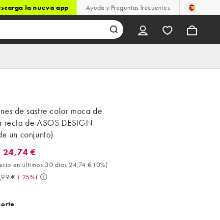
scarga la nueva app
Ayuda y Preguntas frecuentes
nes de sastre color moca de
a recta de ASOS DESIGN
de un conjunto)
 24,74 €
4,74 €. Mejor precio en últimos 30 días 24,74 € (0%). Antes 32,99
ecio en últimos 30 días 24,74 €
(
0%
)
,99 €
(
-25%
)
corte