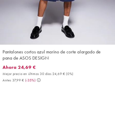
Pantalones cortos azul marino de corte alargado de
pana de ASOS DESIGN
Ahora 24,69 €
Ahora 24,69 €. Mejor precio en últimos 30 días 24,69 € (0%). An
Mejor precio en últimos 30 días 24,69 €
(
0%
)
Antes 37,99 €
(
-35%
)