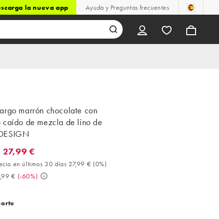
scarga la nueva app
Ayuda y Preguntas frecuentes
argo marrón chocolate con
 caído de mezcla de lino de
DESIGN
 27,99 €
7,99 €. Mejor precio en últimos 30 días 27,99 € (0%). Antes 69,99
ecio en últimos 30 días 27,99 €
(
0%
)
,99 €
(
-60%
)
corte