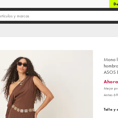
De
Mono l
hombro
ASOS 
Ahora
Ahora 2
Mejor pr
Antes 69
Talla y 