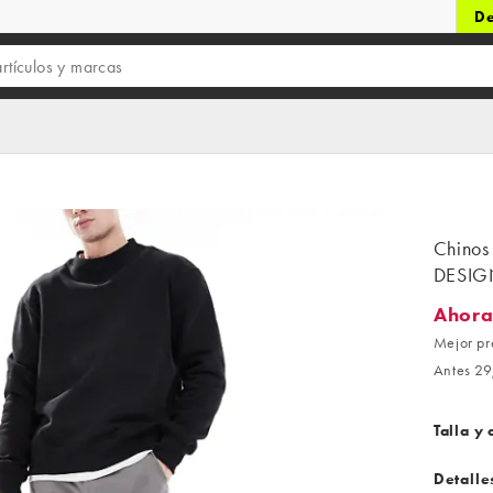
De
Chinos 
DESIG
Ahora
Ahora 8
Mejor pr
Antes 29
Talla y 
Detalle