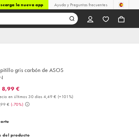
scarga la nueva app
Ayuda y Preguntas frecuentes
pitillo gris carbón de ASOS
N
 8,99 €
,99 €. Mejor precio en últimos 30 días 4,49 € (+101%). Antes 29,9
ecio en últimos 30 días 4,49 €
(
+101%
)
,99 €
(
-70%
)
corte
s del producto