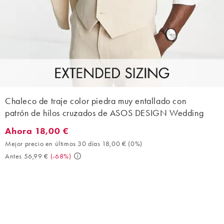
Chaleco de traje color piedra muy entallado con
patrón de hilos cruzados de ASOS DESIGN Wedding
Ahora 18,00 €
Ahora 18,00 €. Mejor precio en últimos 30 días 18,00 € (0%). A
Mejor precio en últimos 30 días 18,00 €
(
0%
)
Antes 56,99 €
(
-68%
)