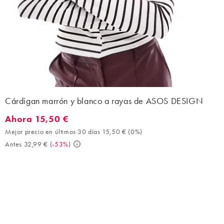
Cárdigan marrón y blanco a rayas de ASOS DESIGN
Ahora 15,50 €
Ahora 15,50 €. Mejor precio en últimos 30 días 15,50 € (0%). A
Mejor precio en últimos 30 días 15,50 €
(
0%
)
Antes 32,99 €
(
-53%
)