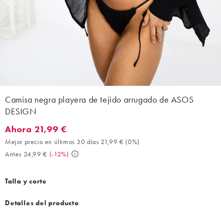
Camisa negra playera de tejido arrugado de ASOS
DESIGN
Ahora 21,99 €
Ahora 21,99 €. Mejor precio en últimos 30 días 21,99 € (0%). An
Mejor precio en últimos 30 días 21,99 €
(
0%
)
Antes 24,99 €
(
-12%
)
Talla y corte
Detalles del producto