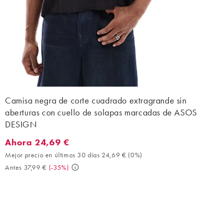
Camisa negra de corte cuadrado extragrande sin
aberturas con cuello de solapas marcadas de ASOS
DESIGN
Ahora 24,69 €
Ahora 24,69 €. Mejor precio en últimos 30 días 24,69 € (0%). An
Mejor precio en últimos 30 días 24,69 €
(
0%
)
Antes 37,99 €
(
-35%
)