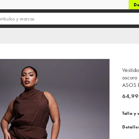
De
Vestido
oscuro 
ASOS 
64,99
64,99 
Talla y 
Detalle