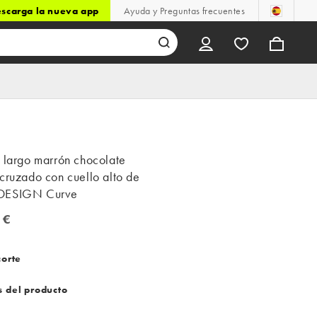
scarga la nueva app
Ayuda y Preguntas frecuentes
 largo marrón chocolate
cruzado con cuello alto de
DESIGN Curve
 €
€
corte
s del producto