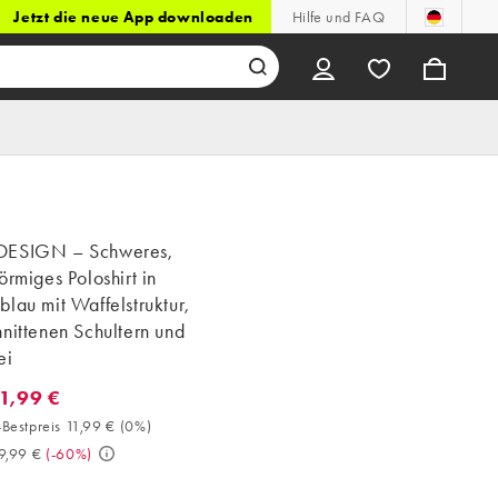
Jetzt die neue App downloaden
Hilfe und FAQ
DESIGN – Schweres,
örmiges Poloshirt in
lau mit Waffelstruktur,
nittenen Schultern und
ei
11,99 €
1,99 €. 30-Tage-Bestpreis 11,99 € (0%). Vorher 29,99 €. (-60%)
Bestpreis 11,99 €
(
0%
)
9,99 €
(
-60%
)