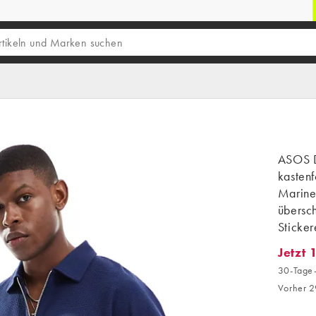
ASOS 
kastenf
Marineb
übersch
Sticker
Jetzt 
Jetzt 1
30-Tage-
Vorher 2