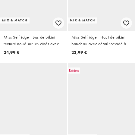
MIX & MATCH
MIX & MATCH
Miss Selfridge - Bas de bikini
Miss Selfridge - Haut de bikini
texturé noué sur les côtés avec
bandeau avec détail torsadé à
perles fantaisie - Turquoise
fleurs - Orange
24,99 €
22,99 €
Réduc