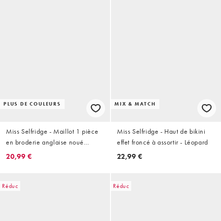
PLUS DE COULEURS
MIX & MATCH
Miss Selfridge - Maillot 1 pièce
Miss Selfridge - Haut de bikini
en broderie anglaise noué
effet froncé à assortir - Léopard
devant style corset - Crème
20,99 €
22,99 €
Réduc
Réduc