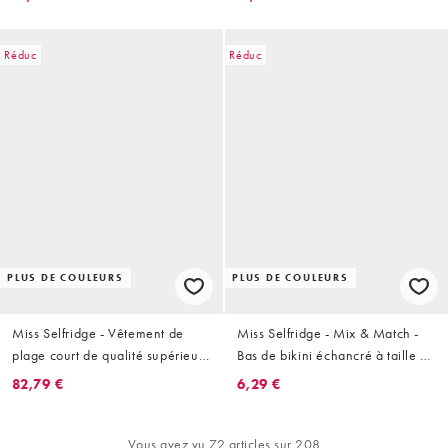
Réduc
Réduc
PLUS DE COULEURS
PLUS DE COULEURS
Miss Selfridge - Vêtement de
Miss Selfridge - Mix & Match -
plage court de qualité supérieure
Bas de bikini échancré à taille en
en dentelle à perles avec liens
V sur le devant - Moka
82,79 €
6,29 €
noués à l'avant - Crème
Vous avez vu 72 articles sur 208