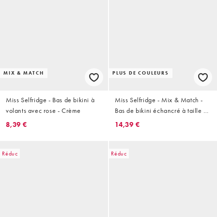
MIX & MATCH
PLUS DE COULEURS
Miss Selfridge - Bas de bikini à
Miss Selfridge - Mix & Match -
volants avec rose - Crème
Bas de bikini échancré à taille en
V sur le devant - Rouge
8,39 €
14,39 €
Réduc
Réduc