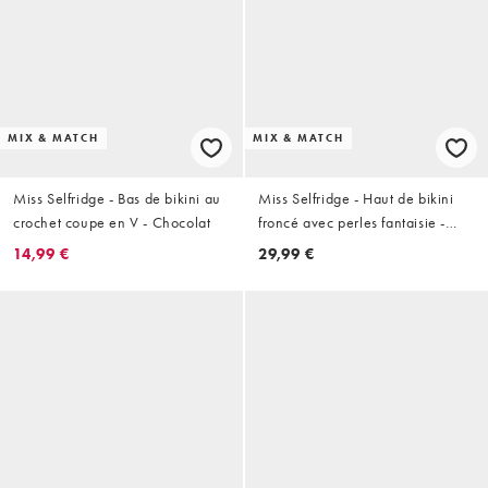
MIX & MATCH
MIX & MATCH
Miss Selfridge - Bas de bikini au
Miss Selfridge - Haut de bikini
crochet coupe en V - Chocolat
froncé avec perles fantaisie -
Turquoise
14,99 €
29,99 €