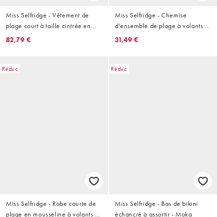
Miss Selfridge - Vêtement de
Miss Selfridge - Chemise
plage court à taille cintrée en
d'ensemble de plage à volants -
perles de qualité supérieure -
Blanc
82,79 €
31,49 €
Rose
Réduc
Réduc
Miss Selfridge - Robe courte de
Miss Selfridge - Bas de bikini
plage en mousseline à volants -
échancré à assortir - Moka