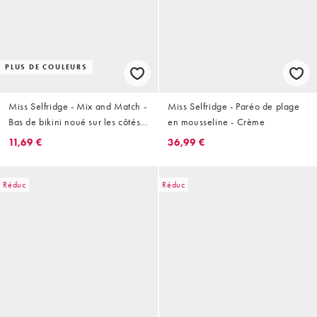
PLUS DE COULEURS
Miss Selfridge - Mix and Match -
Miss Selfridge - Paréo de plage
Bas de bikini noué sur les côtés -
en mousseline - Crème
Crème
11,69 €
36,99 €
Réduc
Réduc