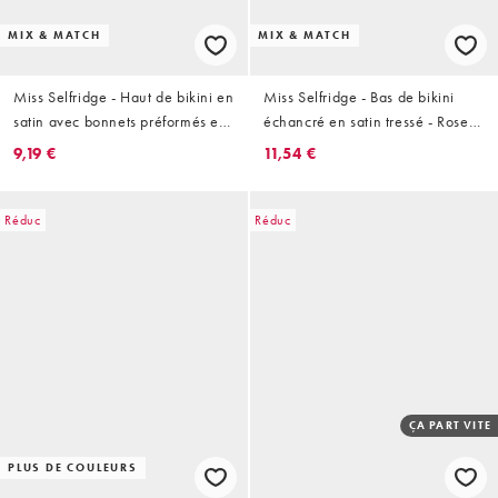
MIX & MATCH
MIX & MATCH
Miss Selfridge - Haut de bikini en
Miss Selfridge - Bas de bikini
satin avec bonnets préformés et
échancré en satin tressé - Rose
détail noué - Anthracite
sombre
9,19 €
11,54 €
Réduc
Réduc
ÇA PART VITE
PLUS DE COULEURS