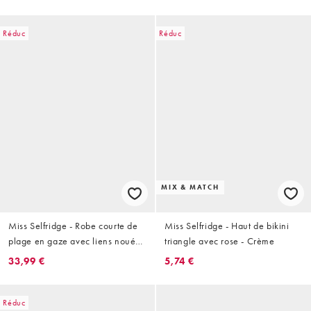
Réduc
Réduc
MIX & MATCH
Miss Selfridge - Robe courte de
Miss Selfridge - Haut de bikini
plage en gaze avec liens noués
triangle avec rose - Crème
sur les côtés - Naturel
33,99 €
5,74 €
Réduc