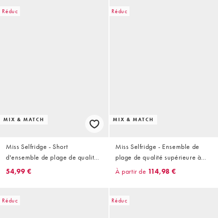
Réduc
Réduc
MIX & MATCH
MIX & MATCH
Miss Selfridge - Short
Miss Selfridge - Ensemble de
d'ensemble de plage de qualité
plage de qualité supérieure à
supérieure à ornements -
ornements - Chocolat
54,99 €
À partir de
114,98 €
Chocolat
Réduc
Réduc