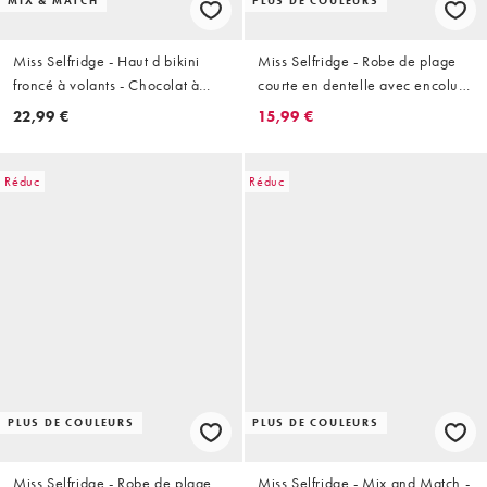
MIX & MATCH
PLUS DE COULEURS
Miss Selfridge - Haut d bikini
Miss Selfridge - Robe de plage
froncé à volants - Chocolat à
courte en dentelle avec encolure
pois
bandeau froncée - Crème
22,99 €
15,99 €
Réduc
Réduc
PLUS DE COULEURS
PLUS DE COULEURS
Miss Selfridge - Robe de plage
Miss Selfridge - Mix and Match -