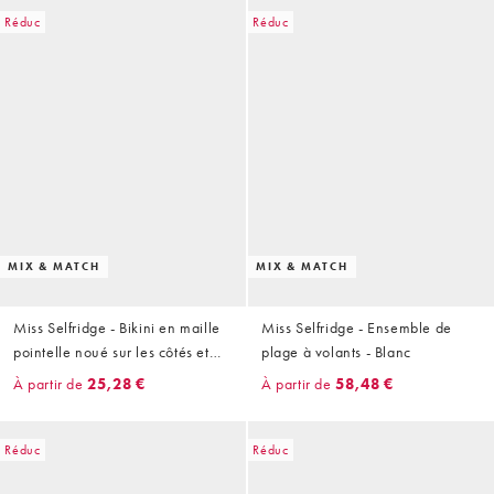
Réduc
Réduc
MIX & MATCH
MIX & MATCH
Miss Selfridge - Bikini en maille
Miss Selfridge - Ensemble de
pointelle noué sur les côtés et
plage à volants - Blanc
bordé de dentelle - Rose
À partir de
25,28 €
À partir de
58,48 €
Réduc
Réduc