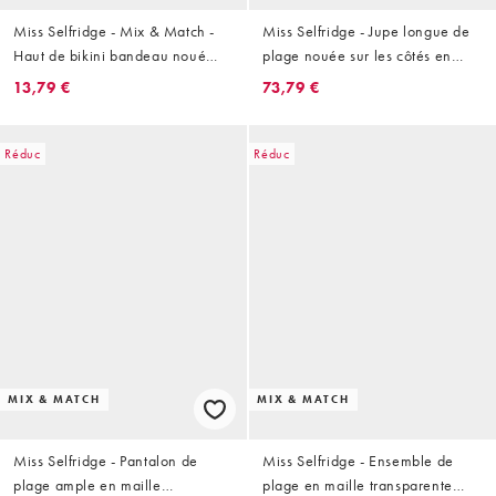
Miss Selfridge - Mix & Match -
Miss Selfridge - Jupe longue de
Haut de bikini bandeau noué
plage nouée sur les côtés en
devant - Rouge
broderie anglaise effet
13,79 €
73,79 €
patchwork - Crème
Réduc
Réduc
MIX & MATCH
MIX & MATCH
Miss Selfridge - Pantalon de
Miss Selfridge - Ensemble de
plage ample en maille
plage en maille transparente