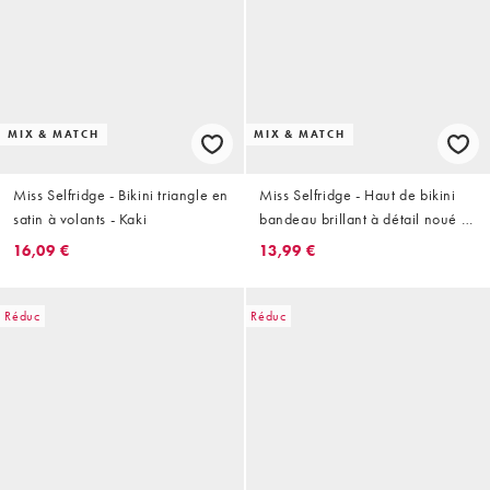
MIX & MATCH
MIX & MATCH
Miss Selfridge - Bikini triangle en
Miss Selfridge - Haut de bikini
satin à volants - Kaki
bandeau brillant à détail noué -
Doré
16,09 €
13,99 €
Réduc
Réduc