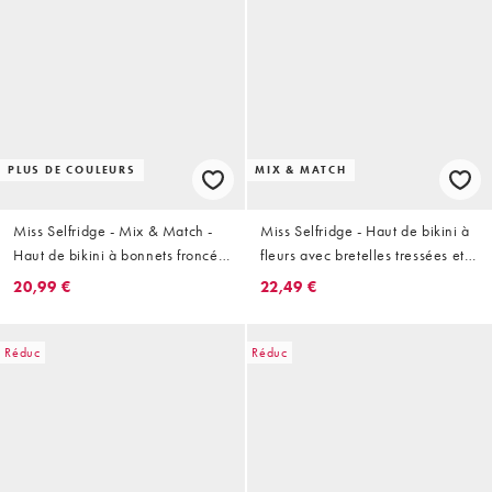
PLUS DE COULEURS
MIX & MATCH
Miss Selfridge - Mix & Match -
Miss Selfridge - Haut de bikini à
Haut de bikini à bonnets froncés
fleurs avec bretelles tressées et
- Prune
nouées - Pastel
20,99 €
22,49 €
Réduc
Réduc