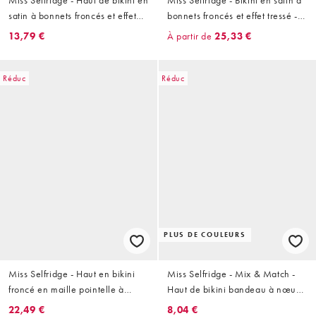
satin à bonnets froncés et effet
bonnets froncés et effet tressé -
tressé - Vieux rose
Vieux rose
13,79 €
À partir de
25,33 €
Réduc
Réduc
PLUS DE COULEURS
Miss Selfridge - Haut en bikini
Miss Selfridge - Mix & Match -
froncé en maille pointelle à
Haut de bikini bandeau à nœud
volants - Rose
devant - Moka
22,49 €
8,04 €