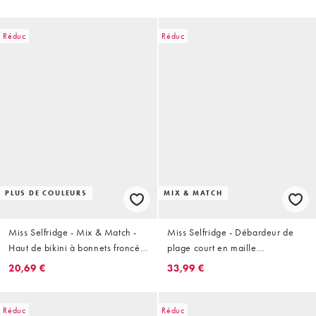
Réduc
Réduc
PLUS DE COULEURS
MIX & MATCH
Miss Selfridge - Mix & Match -
Miss Selfridge - Débardeur de
Haut de bikini à bonnets froncés
plage court en maille
- Noir
transparente brodée de qualité
20,69 €
33,99 €
supérieure - Moka
Réduc
Réduc