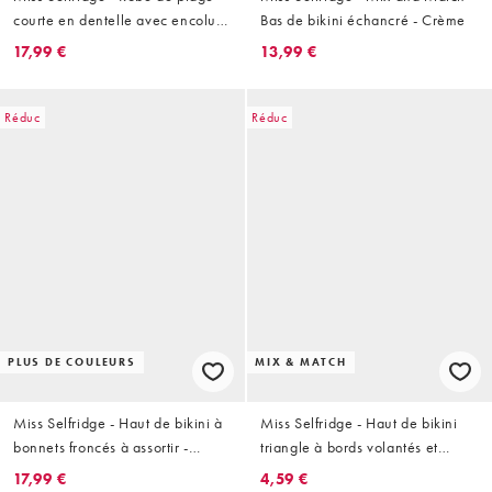
courte en dentelle avec encolure
Bas de bikini échancré - Crème
bandeau froncée - Noir
17,99 €
13,99 €
Réduc
Réduc
PLUS DE COULEURS
MIX & MATCH
Miss Selfridge - Haut de bikini à
Miss Selfridge - Haut de bikini
bonnets froncés à assortir -
triangle à bords volantés et
Crème
imprimé chaîne
17,99 €
4,59 €