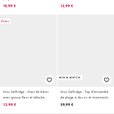
Chocolat
18,99 €
12,99 €
Réduc
MIX & MATCH
Miss Selfridge - Haut de bikini
Miss Selfridge - Top d'ensemble
avec grosse fleur et attache
de plage à dos nu et ornements
derrière la nuque - Rouge
de qualité supérieure - Chocolat
13,99 €
59,99 €