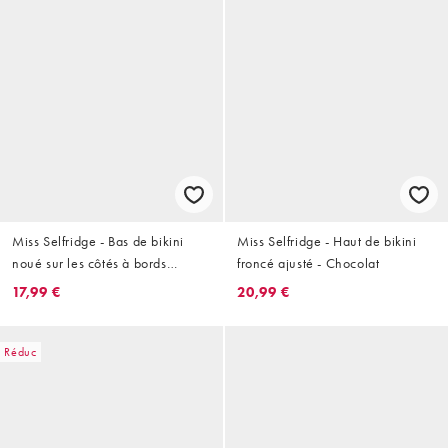
Miss Selfridge - Bas de bikini
Miss Selfridge - Haut de bikini
noué sur les côtés à bords
froncé ajusté - Chocolat
volantés et fronces à l'arrière -
17,99 €
20,99 €
Crème
Réduc