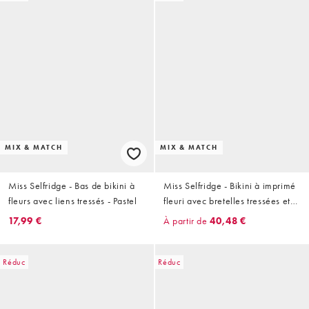
MIX & MATCH
MIX & MATCH
Miss Selfridge - Bas de bikini à
Miss Selfridge - Bikini à imprimé
fleurs avec liens tressés - Pastel
fleuri avec bretelles tressées et
nouées - Pastel
17,99 €
À partir de
40,48 €
Réduc
Réduc