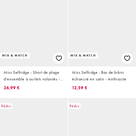
MIX & MATCH
MIX & MATCH
Miss Selfridge - Short de plage
Miss Selfridge - Bas de bikini
d'ensemble à ourlets volantés -
échancré en satin - Anthracite
Blanc
26,99 €
12,59 €
Réduc
Réduc