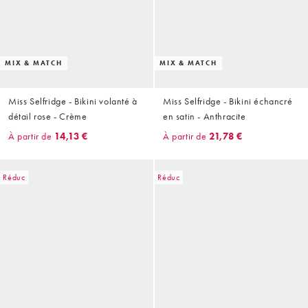
MIX & MATCH
MIX & MATCH
Miss Selfridge - Bikini volanté à
Miss Selfridge - Bikini échancré
détail rose - Crème
en satin - Anthracite
À partir de
14,13 €
À partir de
21,78 €
Réduc
Réduc