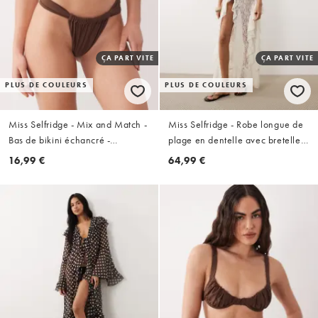
ÇA PART VITE
ÇA PART VITE
PLUS DE COULEURS
PLUS DE COULEURS
Miss Selfridge - Mix and Match -
Miss Selfridge - Robe longue de
Bas de bikini échancré -
plage en dentelle avec bretelles
Chocolat
fines et détail noué - Naturel
16,99 €
64,99 €