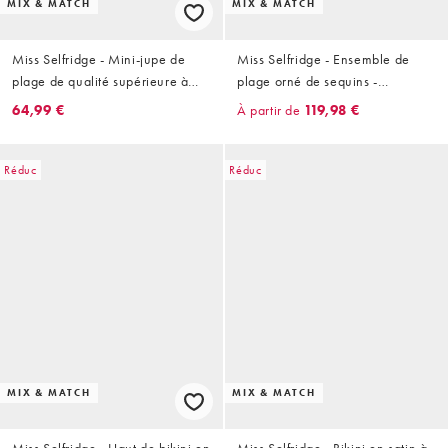
MIX & MATCH
MIX & MATCH
Miss Selfridge - Mini-jupe de
Miss Selfridge - Ensemble de
plage de qualité supérieure à
plage orné de sequins -
volants et sequins - Beurre
Babeurre
64,99 €
À partir de
119,98 €
Réduc
Réduc
MIX & MATCH
MIX & MATCH
Miss Selfridge - Haut de bikini en
Miss Selfridge - Bikini en satin à