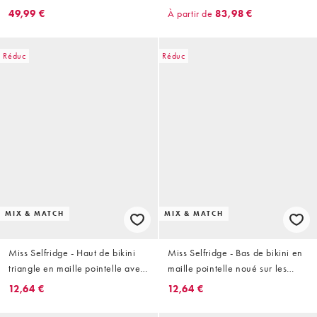
transparente de qualité
brodée de qualité supérieure -
49,99 €
À partir de
83,98 €
supérieure à broderies - Moka
Moka
Réduc
Réduc
MIX & MATCH
MIX & MATCH
Miss Selfridge - Haut de bikini
Miss Selfridge - Bas de bikini en
triangle en maille pointelle avec
maille pointelle noué sur les
bords en dentelle - Rose
côtés et bordé de dentelle - Rose
12,64 €
12,64 €