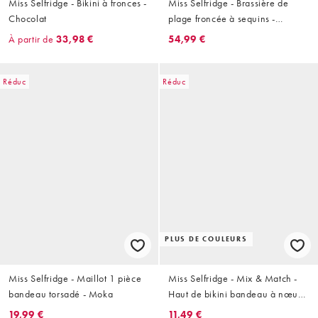
Miss Selfridge - Bikini à fronces -
Miss Selfridge - Brassière de
Chocolat
plage froncée à sequins -
Babeurre
À partir de
33,98 €
54,99 €
Réduc
Réduc
PLUS DE COULEURS
Miss Selfridge - Maillot 1 pièce
Miss Selfridge - Mix & Match -
bandeau torsadé - Moka
Haut de bikini bandeau à nœud
devant avec imprimé cerises
19,99 €
11,49 €