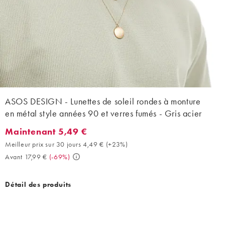
ASOS DESIGN - Lunettes de soleil rondes à monture
en métal style années 90 et verres fumés - Gris acier
Maintenant 5,49 €
Maintenant 5,49 €. Meilleur prix sur 30 jours 4,49 € (+23%). Ava
Meilleur prix sur 30 jours 4,49 €
(
+23%
)
Avant 17,99 €
(
-69%
)
Détail des produits