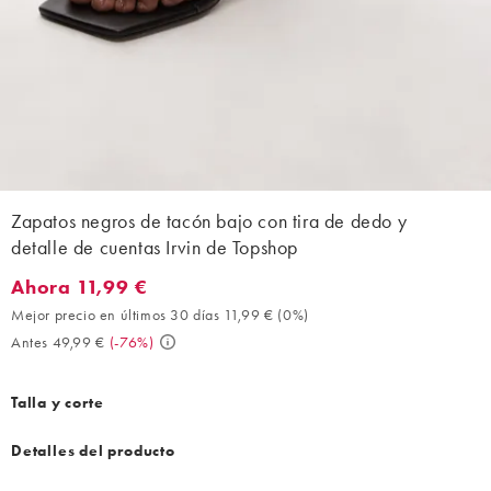
Zapatos negros de tacón bajo con tira de dedo y
detalle de cuentas Irvin de Topshop
Ahora 11,99 €
Ahora 11,99 €. Mejor precio en últimos 30 días 11,99 € (0%). An
Mejor precio en últimos 30 días 11,99 €
(
0%
)
Antes 49,99 €
(
-76%
)
Talla y corte
Detalles del producto