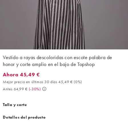
Vestido a rayas descoloridas con escote palabra de
honor y corte amplio en el bajo de Topshop
Ahora 45,49 €
Ahora 45,49 €. Mejor precio en últimos 30 días 45,49 € (0%). A
Mejor precio en últimos 30 días 45,49 €
(
0%
)
Antes 64,99 €
(
-30%
)
Talla y corte
Detalles del producto