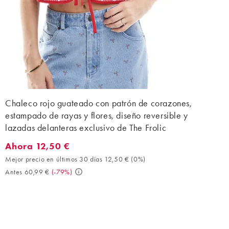
Chaleco rojo guateado con patrón de corazones,
estampado de rayas y flores, diseño reversible y
lazadas delanteras exclusivo de The Frolic
Ahora 12,50 €
Ahora 12,50 €. Mejor precio en últimos 30 días 12,50 € (0%). A
Mejor precio en últimos 30 días 12,50 €
(
0%
)
Antes 60,99 €
(
-79%
)