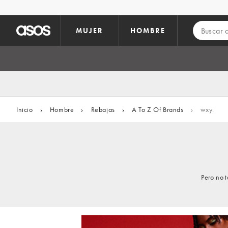
Saltar al contenido principal
MUJER
HOMBRE
Inicio
›
Hombre
›
Rebajas
›
A To Z Of Brands
›
wxy.
Pero no 