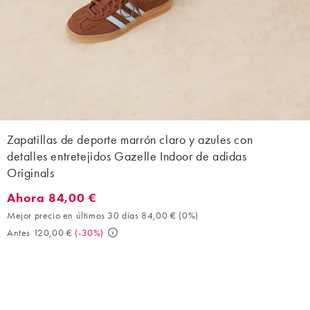
Zapatillas de deporte marrón claro y azules con
detalles entretejidos Gazelle Indoor de adidas
Originals
Ahora 84,00 €
Ahora 84,00 €. Mejor precio en últimos 30 días 84,00 € (0%). A
Mejor precio en últimos 30 días 84,00 €
(
0%
)
Antes 120,00 €
(
-30%
)