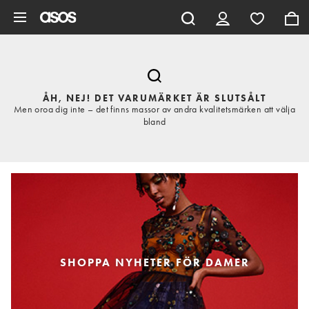
Hoppa till det huvudsakliga innehållet
ÅH, NEJ! DET VARUMÄRKET ÄR SLUTSÅLT
Men oroa dig inte – det finns massor av andra kvalitetsmärken att välja
bland
SHOPPA NYHETER FÖR DAMER