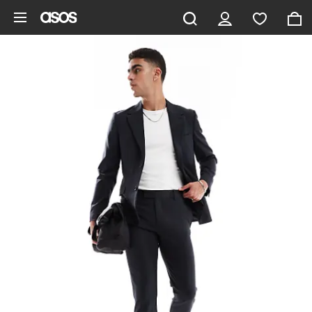
Hoppa till det huvudsakliga innehållet